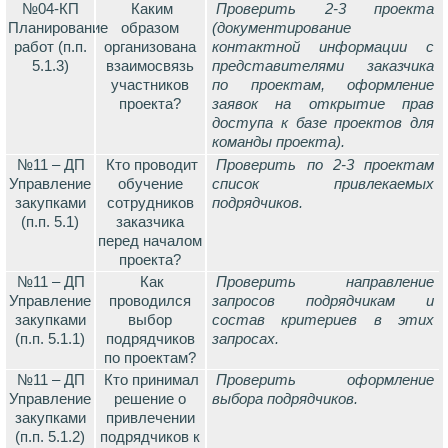
№04-КП
Каким
Проверить 2-3 проекта
Планирование
образом
(документирование
работ (п.п.
организована
контактной информации с
5.1.3)
взаимосвязь
представителями заказчика
участников
по проектам, оформление
проекта?
заявок на открытие прав
доступа к базе проектов для
команды проекта).
№11 – ДП
Кто проводит
Проверить по 2-3 проектам
Управление
обучение
список привлекаемых
закупками
сотрудников
подрядчиков.
(п.п. 5.1)
заказчика
перед началом
проекта?
№11 – ДП
Как
Проверить направление
Управление
проводился
запросов подрядчикам и
закупками
выбор
состав критериев в этих
(п.п. 5.1.1)
подрядчиков
запросах.
по проектам?
№11 – ДП
Кто принимал
Проверить оформление
Управление
решение о
выбора подрядчиков.
закупками
привлечении
(п.п. 5.1.2)
подрядчиков к