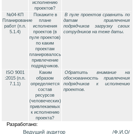
исполнению
проектов?
№04-КП
Покажите в
В пуле проектов сравнить по
Планирование
плане
датам привлечения
работ (п.п.
исполнения
подрядчиков загрузку своих
5.1.4)
проектов (в
сотрудников на теже даты.
пуле проектов)
по каким
проектам
планировалось
привлечение
подрядчиков.
ISO 9001
Каким
Обратить внимание на
:2015 (п.п.
образом
обоснованность привлечения
7.1.1)
определяется
подрядчиков к исполнению
состав
проектов.
ресурсов
(человеческих)
привлекаемых
к исполнению
проекта?
Разработано:
Ведущий аудитор _________________/Ф.И.О/