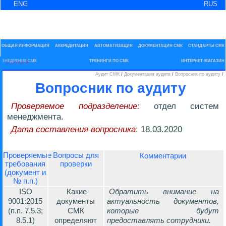
ENG
RUS
Менеджмент качеств
Выбран раздел: Аудит СМК
ОБЩАЯ ИНФОРМАЦИЯ
АККРЕДИТАЦИЯ
АВТОМАТИЗАЦИЯ
ДОКУМЕНТАЦИЯ СМК
СТАНДАРТЫ СМК
статьи
ВНЕДРЕНИЕ СМК
ТРЕНИНГИ ПО СМК
ИНТЕРНЕТ-МАГАЗИН
Аудит СМК
/
Документация аудита
/
Вопросник по аудиту
/
Вопросник по аудиту
Проверяемое подразделение:
отдел систем
менеджмента.
Дата составления вопросника
: 18.03.2020
Проверяемые
Вопросы для
Комментарии
требования
проверки
(документ и
№ п.п.)
ISO
Какие
Обратить внимание на
9001:2015
документы
актуальность документов,
(п.п. 7.5.3;
СМК
которые будут
8.5.1)
определяют
предоставлять сотрудники.