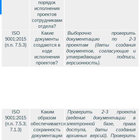
порядок
исполнения
проектов
сотрудниками
отдела?
ISO
Какие
Выборочно проверить
9001:2015
документы
документацию по 2-3
(п.п. 7.5.3)
создаются в
проектам (даты создания
ходе
документов, согласующие и
исполнения
утверждающие подписи,
проектов?
версионность).
ISO
Каким
Проверить 2-3 проекта
9001:2015
образом
(ведение документации в
(п.п. 7.5.3;
обеспечивается
электронной базе, права
7.1.3)
сохранность
доступа, даты создания
документации
архивных версий). Проверить