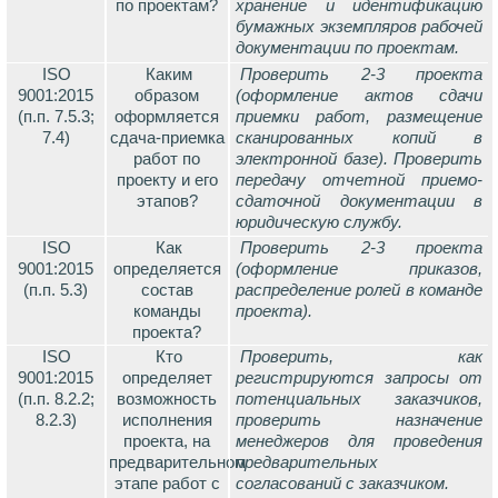
по проектам?
хранение и идентификацию
бумажных экземпляров рабочей
документации по проектам.
ISO
Каким
Проверить 2-3 проекта
9001:2015
образом
(оформление актов сдачи
(п.п. 7.5.3;
оформляется
приемки работ, размещение
7.4)
сдача-приемка
сканированных копий в
работ по
электронной базе). Проверить
проекту и его
передачу отчетной приемо-
этапов?
сдаточной документации в
юридическую службу.
ISO
Как
Проверить 2-3 проекта
9001:2015
определяется
(оформление приказов,
(п.п. 5.3)
состав
распределение ролей в команде
команды
проекта).
проекта?
ISO
Кто
Проверить, как
9001:2015
определяет
регистрируются запросы от
(п.п. 8.2.2;
возможность
потенциальных заказчиков,
8.2.3)
исполнения
проверить назначение
проекта, на
менеджеров для проведения
предварительном
предварительных
этапе работ с
согласований с заказчиком.