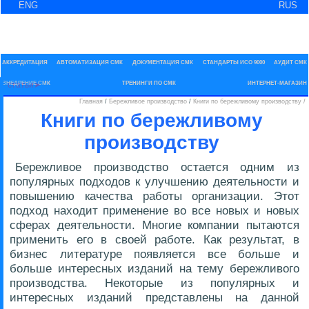
ENG
RUS
Менеджмент качеств
Выбран раздел: Общая информация
АККРЕДИТАЦИЯ
АВТОМАТИЗАЦИЯ СМК
ДОКУМЕНТАЦИЯ СМК
СТАНДАРТЫ ИСО 9000
АУДИТ СМК
статьи
ВНЕДРЕНИЕ СМК
ТРЕНИНГИ ПО СМК
ИНТЕРНЕТ-МАГАЗИН
Главная
/
Бережливое производство
/
Книги по бережливому производству /
Книги по бережливому
производству
Бережливое производство остается одним из
популярных подходов к улучшению деятельности и
повышению качества работы организации. Этот
подход находит применение во все новых и новых
сферах деятельности. Многие компании пытаются
применить его в своей работе. Как результат, в
бизнес литературе появляется все больше и
больше интересных изданий на тему бережливого
производства. Некоторые из популярных и
интересных изданий представлены на данной