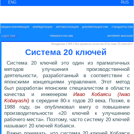
ENG
RUS
Менеджмент качеств
Выбран раздел: Внедрение СМК
ОБЩАЯ ИНФОРМАЦИЯ
АККРЕДИТАЦИЯ
АВТОМАТИЗАЦИЯ
ДОКУМЕНТАЦИЯ СМК
СТАНДАРТЫ СМК
статьи
АУДИТ СМК
ТРЕНИНГИ ПО СМК
ИНТЕРНЕТ-МАГАЗИН
Внедрение СМК
/
Инструменты качества
/
Система 20 ключей
/
Система 20 ключей
Система 20 ключей это один из прагматичных
методов улучшения производственной
деятельности, разработанный в соответствии с
японскими концепциями управления. Этот метод
был разработан японским специалистом в области
качества и инженером
Ивао Кобаяси (Iwao
Kobayashi)
в середине 80-х годов 20 века. Позже, в
1988 году, он опубликовал книгу о повышении
производительности «20 ключей к улучшению
рабочего места». Поэтому, часто систему 20 ключей
называют 20 ключей Кобаяси.
Важно понимать, что система 20 ключей Кобаяси